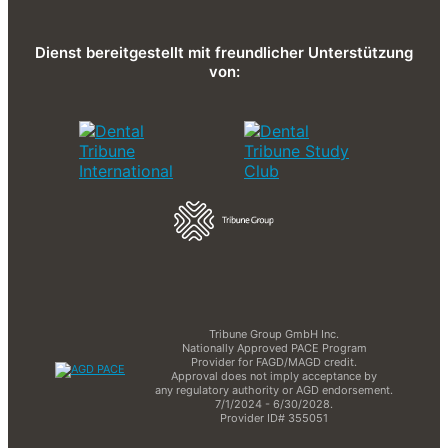
Dienst bereitgestellt mit freundlicher Unterstützung
von:
Tribune Group GmbH Inc.
Nationally Approved PACE Program
Provider for FAGD/MAGD credit.
Approval does not imply acceptance by
any regulatory authority or AGD endorsement.
7/1/2024 - 6/30/2028.
Provider ID# 355051